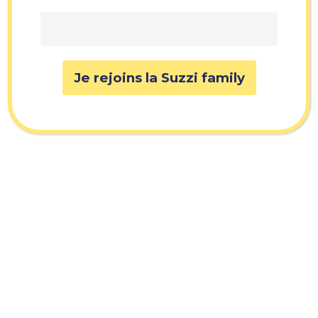
Sam-Dim :
8h – 17h
05 56 38 22 42
Suzzi take away
Nous trouver
:
48 rue des Trois-Conils
33000 BORDEAUX
Contact :
hello@suzzikafe.com
Lun-Ven :
8h – 16h
Sam-Dim :
8h – 17h
Recrutement :
05 56 38 22 42
recrutement@suzzikafe.com
En savoir plus
Recrutement & blog Suzzi
FAQ
© 2026 Suzzi Kafe. |
Confidentialité
|
CGV
| Fait avec ❤ par
Léa
et
Romain