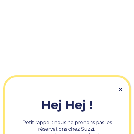
Skip
Ne tardez plus, commandez Suzzi en
to
click & collect !
main
Close
content
Menu
Men
Hej Hej !
Petit rappel : nous ne prenons pas les
réservations chez Suzzi.