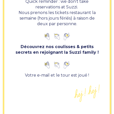
Quick reminder : we don’t take
reservations at Suzzi.
Nous prenons les tickets restaurant la
semaine (hors jours fériés) à raison de
deux par personne.
Découvrez nos coulisses & petits
secrets en rejoignant la Suzzi family !
Votre e-mail et le tour est joué !
Suzzi sur place :
46-48 rue des Trois-Conils
33000 BORDEAUX
Lun-Ven :
8h – 16h