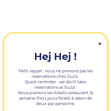
Ambiance
Scandinave
Hej Hej !
Suzzi c’est aussi une atmosphère chaleureuse, une
ambiance cocon à la scandinave et une équipe de
passionnés. Au-delà de l’offre culinaire, avec la mise à
disposition d’éléments de décoration et de
Petit rappel : nous ne prenons pas les
présentation, c’est tout un univers que nous avons à
réservations chez Suzzi.
cœur de partager avec vous lors de vos évènements !
Quick reminder : we don’t take
reservations at Suzzi.
Alors, envie de tenter l’expérience ? Faites nous
Nous prenons les tickets restaurant la
confiance & contactez-nous via le formulaire ci-
semaine (hors jours fériés) à raison de
dessous afin que nous puissions échanger et vous
deux par personne.
accompagner au mieux dans votre projet.