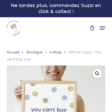
Skip
Ne tardez plus, commandez Suzzi en
to
click & collect !
main
Close
content
Menu
Men
Accueil
Boutique
e-shop
Affiche Suzzi – You
can’t buy love