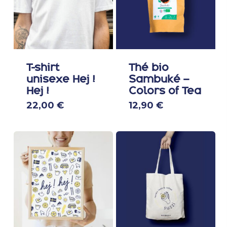
T-shirt
Thé bio
unisexe Hej !
Sambuké –
Hej !
Colors of Tea
Ce
22,00
€
12,90
€
produit
a
plusieurs
variations.
Les
options
peuvent
être
choisies
sur
la