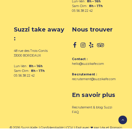
Lun-Ven :
8h – 16h
Sam-Dim :
8h – 17h
05 56 38 22 42
Suzzi take away
Nous trouver
:
48 rue des Trois-Conils
33000 BORDEAUX
Contact :
hello@suzzikafe.com
Lun-Ven :
8h – 16h
Sam-Dim :
8h – 17h
Recrutement :
05 56 38 22 42
recrutement@suzzikafe.com
En savoir plus
Recrutement & blog Suzzi
FAQ
© 2026 Suzzi Kafe. |
Confidentialité
|
CGV
| Fait avec ❤ par
Léa
et
Romain