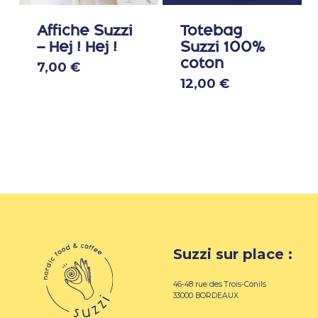
page
Affiche Suzzi
Totebag
du
– Hej ! Hej !
Suzzi 100%
produit
coton
7,00
€
12,00
€
Suzzi sur place :
46-48 rue des Trois-Conils
33000 BORDEAUX