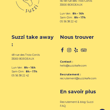
du
46-48 rue des Trois-Conils
33000 BORDEAUX
produit
Lun-Ven :
8h – 16h
Sam-Dim :
8h – 17h
05 56 38 22 42
Suzzi take away
Nous trouver
:
48 rue des Trois-Conils
33000 BORDEAUX
Contact :
hello@suzzikafe.com
Lun-Ven :
8h – 16h
Sam-Dim :
8h – 17h
Recrutement :
05 56 38 22 42
recrutement@suzzikafe.com
En savoir plus
Recrutement & blog Suzzi
FAQ