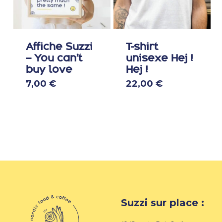
Affiche Suzzi
T-shirt
– You can’t
unisexe Hej !
buy love
Hej !
Ce
7,00
€
22,00
€
produit
a
plusieur
variation
Les
options
peuven
être
choisies
sur
Suzzi sur place :
la
page