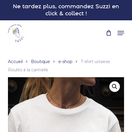
Skip
Ne tardez plus, commandez Suzzi en
to
click & collect !
main
Close
content
Menu
Men
Accueil
Boutique
e-shop
T-shirt unisexe
Roulés à la cannelle