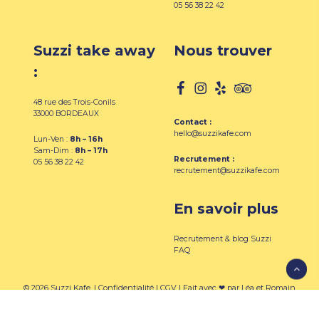
05 56 38 22 42
Suzzi take away
Nous trouver
:
48 rue des Trois-Conils
33000 BORDEAUX
Contact :
hello@suzzikafe.com
Lun-Ven :
8h – 16h
Sam-Dim :
8h – 17h
Recrutement :
05 56 38 22 42
recrutement@suzzikafe.com
En savoir plus
Recrutement & blog Suzzi
FAQ
© 2026 Suzzi Kafe. |
Confidentialité
|
CGV
| Fait avec ❤ par
Léa
et
Romain