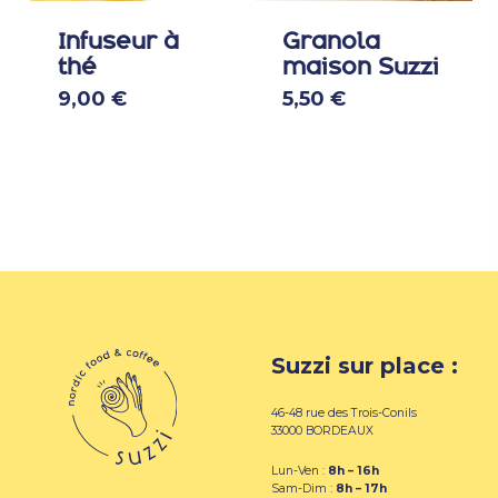
page
Infuseur à
Granola
du
thé
maison Suzzi
produit
9,00
€
5,50
€
Suzzi sur place :
46-48 rue des Trois-Conils
33000 BORDEAUX
Lun-Ven :
8h – 16h
Sam-Dim :
8h – 17h