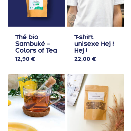
Thé bio
T-shirt
Sambuké –
unisexe Hej !
Colors of Tea
Hej !
Ce
12,90
€
22,00
€
produit
a
plusieur
variation
Les
options
peuven
être
choisies
sur
la